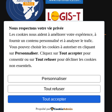
Nous respectons votre vie privée
Médias Partenaires
Les cookies nous aident à améliorer votre expérience, à
fournir un contenu personnalisé et à analyser le trafic.
Vous pouvez choisir les cookies à autoriser en cliquant
sur
Personnaliser
. Cliquez sur
Tout accepter
pour
consentir ou sur
Tout refuser
pour décliner les cookies
non essentiels.
Personnaliser
Tout refuser
Tout accepter
Copyrights © Afri-Corridor 2026. All rights reserved | A brand
of MARITIMAFRICA ASSOCIATED.
Propulsé par